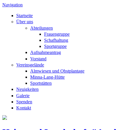
Direkt zum Inhalt
Navigation
Startseite
Über uns
Abteilungen
Frauengruppe
Schafhaltung
Sportgruppe
Aufnahmeantrag
Vorstand
Vereinsgelände
Almwiesen und Obstplantage
Minna-Lang-Hütte
Sportstätten
Neuigkeiten
Galerie
Spenden
Kontakt